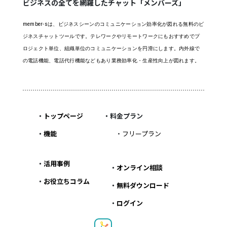
ビジネスの全てを網羅したチャット「メンバーズ」
member-sは、ビジネスシーンのコミュニケーション効率化が図れる無料のビ
ジネスチャットツールです。テレワークやリモートワークにもおすすめでプ
ロジェクト単位、組織単位のコミュニケーションを円滑にします。内外線で
の電話機能、電話代行機能などもあり業務効率化・生産性向上が図れます。
・
トップページ
・料金プラン
・
機能
・
フリープラン
・
活用事例
・
オンライン相談
・
お役立ちコラム
・
無料ダウンロード
・
ログイン