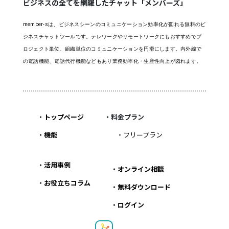
ビジネスの全てを網羅したチャット「メンバーズ」
member-sは、ビジネスシーンのコミュニケーション効率化が図れる無料のビ
ジネスチャットツールです。テレワークやリモートワークにもおすすめでプ
ロジェクト単位、組織単位のコミュニケーションを円滑にします。内外線で
の電話機能、電話代行機能などもあり業務効率化・生産性向上が図れます。
・
トップページ
・料金プラン
・
機能
・
フリープラン
・
活用事例
・
オンライン相談
・
お役立ちコラム
・
無料ダウンロード
・
ログイン