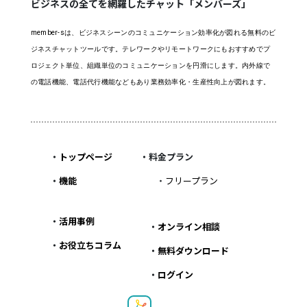
ビジネスの全てを網羅したチャット「メンバーズ」
member-sは、ビジネスシーンのコミュニケーション効率化が図れる無料のビ
ジネスチャットツールです。テレワークやリモートワークにもおすすめでプ
ロジェクト単位、組織単位のコミュニケーションを円滑にします。内外線で
の電話機能、電話代行機能などもあり業務効率化・生産性向上が図れます。
・
トップページ
・料金プラン
・
機能
・
フリープラン
・
活用事例
・
オンライン相談
・
お役立ちコラム
・
無料ダウンロード
・
ログイン