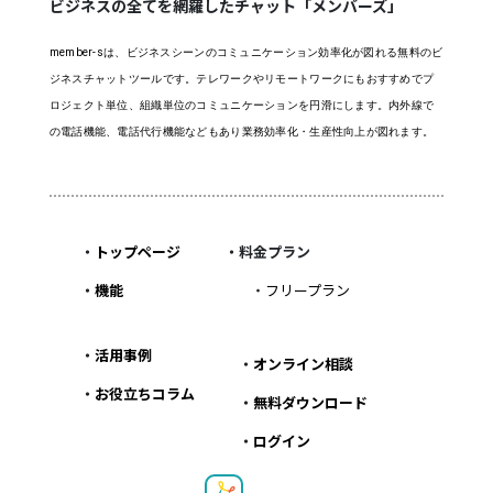
ビジネスの全てを網羅したチャット「メンバーズ」
member-sは、ビジネスシーンのコミュニケーション効率化が図れる無料のビ
ジネスチャットツールです。テレワークやリモートワークにもおすすめでプ
ロジェクト単位、組織単位のコミュニケーションを円滑にします。内外線で
の電話機能、電話代行機能などもあり業務効率化・生産性向上が図れます。
・
トップページ
・料金プラン
・
機能
・
フリープラン
・
活用事例
・
オンライン相談
・
お役立ちコラム
・
無料ダウンロード
・
ログイン